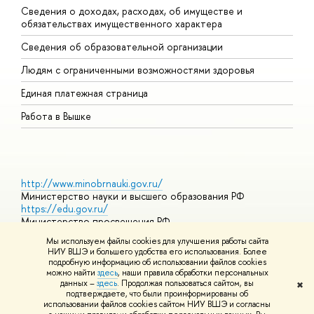
Сведения о доходах, расходах, об имуществе и
Б
обязательствах имущественного характера
О
Сведения об образовательной организации
О
Людям с ограниченными возможностями здоровья
Единая платежная страница
Работа в Вышке
http://www.minobrnauki.gov.ru/
Министерство науки и высшего образования РФ
https://edu.gov.ru/
Министерство просвещения РФ
https://elearning.hse.ru/mooc
Мы используем файлы cookies для улучшения работы сайта
Массовые открытые онлайн-курсы
НИУ ВШЭ и большего удобства его использования. Более
подробную информацию об использовании файлов cookies
можно найти
здесь
, наши правила обработки персональных
данных –
здесь
. Продолжая пользоваться сайтом, вы
✖
© НИУ ВШЭ 1993–2026
Адреса и контакты
Условия
подтверждаете, что были проинформированы об
использования материалов
Политика конфиденциальности
Карта
использовании файлов cookies сайтом НИУ ВШЭ и согласны
сайта