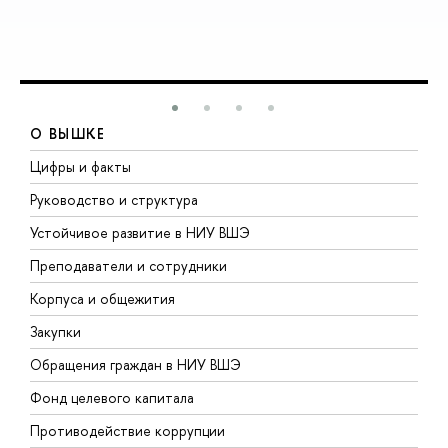
О ВЫШКЕ
Цифры и факты
Л
Руководство и структура
Д
Устойчивое развитие в НИУ ВШЭ
О
Преподаватели и сотрудники
П
Корпуса и общежития
В
Закупки
П
Обращения граждан в НИУ ВШЭ
А
Фонд целевого капитала
Д
Противодействие коррупции
Ц