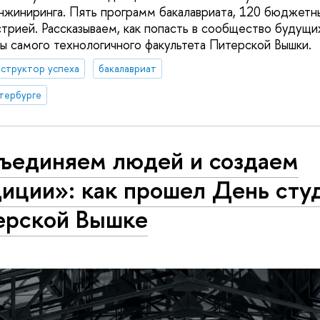
нжиниринга. Пять программ бакалавриата, 120 бюджетн
стрией. Рассказываем, как попасть в сообщество будущ
ты самого технологичного факультета Питерской Вышки.
структор успеха
бакалавриат
тербурге
ъединяем людей и создаем
иции»: как прошел День сту
ерской Вышке