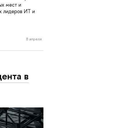
ых мест и
их лидеров ИТ и
8 апреля
дента в