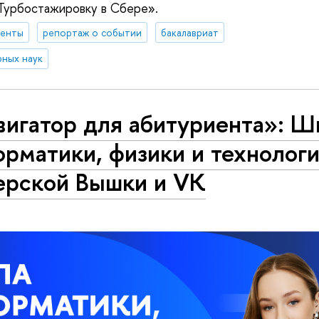
Турбостажировку в Сбере».
денты
репортаж о событии
бакалавриат
ных наук
вигатор для абитуриента»: Ш
рматики, физики и технолог
ерской Вышки и VK