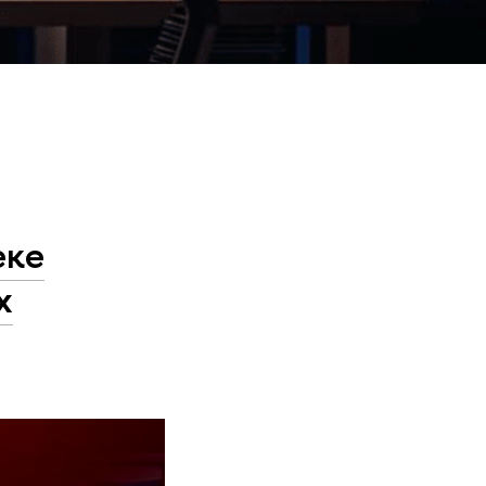
еке
х