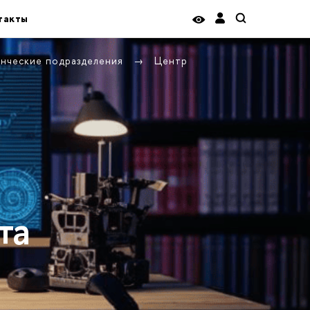
такты
енческие подразделения
Центр
та