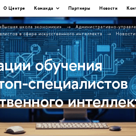
О Центре
Команда
Партнеры
Новости
Кон
 «Высшая школа экономики»
Административно-управл
иалистов в сфере искусственного интеллекта
Новости
ации обучения
 топ-специалистов
твенного интеллек