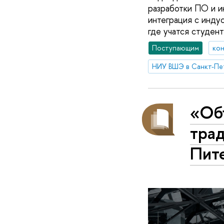
разработки ПО и и
интеграция с инду
где учатся студен
Поступающим
кон
НИУ ВШЭ в Санкт-Пе
«Об
трад
Пит