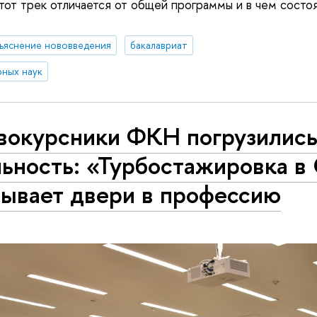
тот трек отличается от общей программы и в чем состо
ъяснение нововведения
бакалавриат
ных наук
вокурсники ФКН погрузились
льность: «Турбостажировка в
рывает двери в профессию