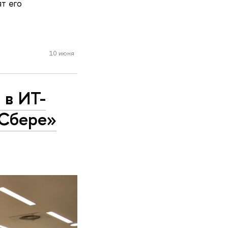
ят его
10 июня
 в ИТ-
 Сбере»