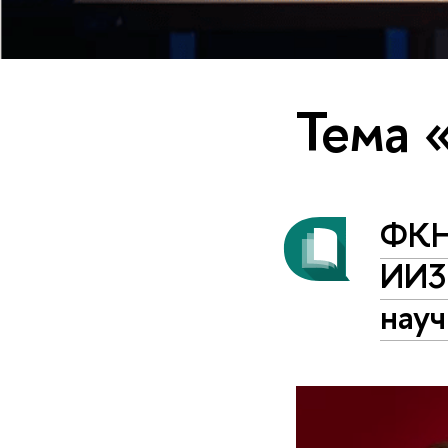
Тема 
ФКН
ИИ3
нау