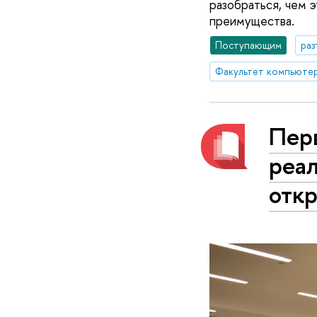
разобраться, чем э
преимущества.
Поступающим
раз
Факультет компьютер
Пер
реа
отк