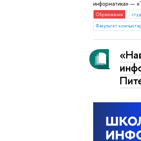
информатика» — «
Образование
сту
Факультет компьютер
«На
инфо
Пит