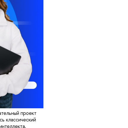
ательный проект
сь классический
интеллекта,