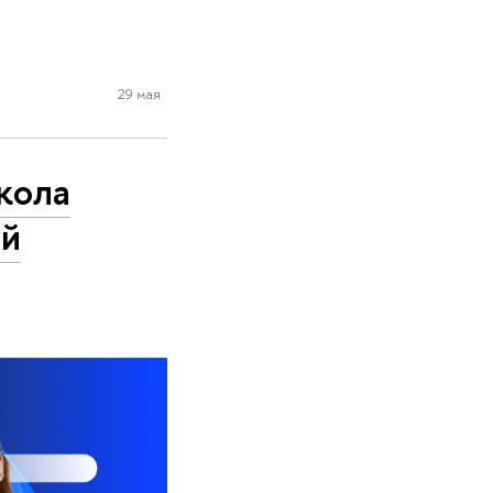
29 мая
кола
ий