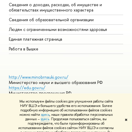
Сведения о доходах, расходах, об имуществе и
Б
обязательствах имущественного характера
О
Сведения об образовательной организации
О
Людям с ограниченными возможностями здоровья
Единая платежная страница
Работа в Вышке
http://www.minobrnauki.gov.ru/
Министерство науки и высшего образования РФ
https://edu.gov.ru/
Министерство просвещения РФ
https://elearning.hse.ru/mooc
Мы используем файлы cookies для улучшения работы сайта
Массовые открытые онлайн-курсы
НИУ ВШЭ и большего удобства его использования. Более
подробную информацию об использовании файлов cookies
можно найти
здесь
, наши правила обработки персональных
данных –
здесь
. Продолжая пользоваться сайтом, вы
✖
© НИУ ВШЭ 1993–2026
Адреса и контакты
Условия
подтверждаете, что были проинформированы об
использования материалов
Политика конфиденциальности
Карта
использовании файлов cookies сайтом НИУ ВШЭ и согласны
сайта