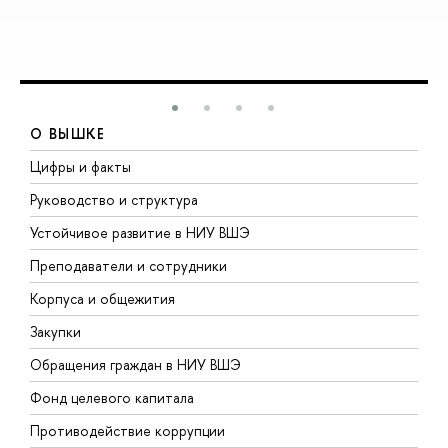
О ВЫШКЕ
Цифры и факты
Л
Руководство и структура
Д
Устойчивое развитие в НИУ ВШЭ
О
Преподаватели и сотрудники
П
Корпуса и общежития
В
Закупки
П
Обращения граждан в НИУ ВШЭ
А
Фонд целевого капитала
Д
Противодействие коррупции
Ц